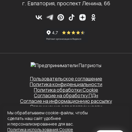
г. Евпатория, проспект Ленина, 66
Пользовательское соглашение
Политика конфиденциальности
Политика обработки Cookie
Согласие на обработку ПДн
Согласие на информационную рассылку
Ограничение ответственности
Мы обрабатываем cookie-файлы, чтобы
Этот сайт защищён Yandex SmartCaptcha.
сделать наш сайт удобнее
Применяются
Политика конфиденциальности
и
Условия обслуживания
и персонализированнее для вас.
Политика использования Сookie
Создание сайта