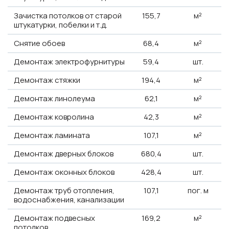
Зачистка потолков от старой
155,7
м²
штукатурки, побелки и т.д.
Снятие обоев
68,4
м²
Демонтаж электрофурнитуры
59,4
шт.
Демонтаж стяжки
194,4
м²
Демонтаж линолеума
62,1
м²
Демонтаж ковролина
42,3
м²
Демонтаж ламината
107,1
м²
Демонтаж дверных блоков
680,4
шт.
Демонтаж оконных блоков
428,4
шт.
Демонтаж труб отопления,
107,1
пог. м
водоснабжения, канализации
Демонтаж подвесных
169,2
м²
потолков