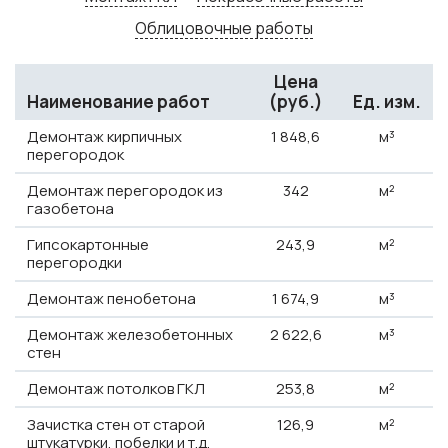
Облицовочные работы
Цена
Наименование работ
(руб.)
Ед. изм.
Демонтаж кирпичных
1
848,6
м³
перегородок
Демонтаж перегородок из
342
м²
газобетона
Гипсокартонные
243,9
м²
перегородки
Демонтаж пенобетона
1
674,9
м³
Демонтаж железобетонных
2
622,6
м³
стен
Демонтаж потолков ГКЛ
253,8
м²
Зачистка стен от старой
126,9
м²
штукатурки, побелки и т.д.