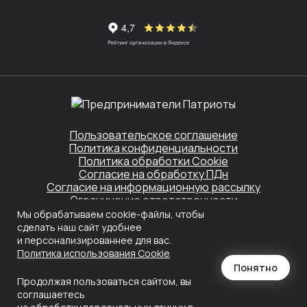
Пользовательское соглашение
Политика конфиденциальности
Политика обработки Cookie
Согласие на обработку ПДн
Согласие на информационную рассылку
Ограничение ответственности
Мы обрабатываем cookie-файлы, чтобы
Этот сайт защищён Yandex SmartCaptcha.
сделать наш сайт удобнее
Применяются
Политика конфиденциальности
и
Условия обслуживания
и персонализированнее для вас.
Политика использования Сookie
Создание сайта
Понятно
Продолжая пользоваться сайтом, вы
соглашаетесь