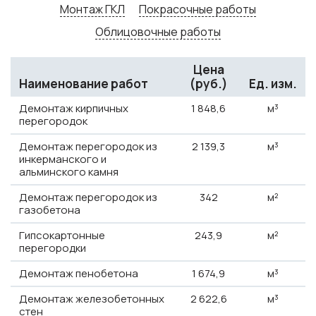
Монтаж ГКЛ
Покрасочные работы
Облицовочные работы
Цена
Наименование работ
(руб.)
Ед. изм.
Демонтаж кирпичных
1
848,6
м³
перегородок
Демонтаж перегородок из
2
139,3
м³
инкерманского и
альминского камня
Демонтаж перегородок из
342
м²
газобетона
Гипсокартонные
243,9
м²
перегородки
Демонтаж пенобетона
1
674,9
м³
Демонтаж железобетонных
2
622,6
м³
стен