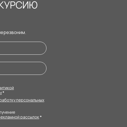
СКУРСИЮ
перезвоним.
литикой
и
*
работку персональных
олучение
рекламной рассылок
*