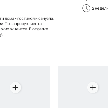
2 недел
и дома - гостиной и санузла.
и. По запросу клиента
рких акцентов. В отделке
у.