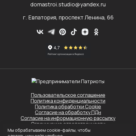
domastroi.studio@yandex.ru
г. Евпатория, проспект Ленина, 66
Пользовательское соглашение
Политика конфиденциальности
Политика обработки Cookie
Согласие на обработку ПДн
Согласие на информационную рассылку
Ограничение ответственности
Мы обрабатываем cookie-файлы, чтобы
Этот сайт защищён Yandex SmartCaptcha.
сделать наш сайт удобнее
Применяются
Политика конфиденциальности
и
Условия обслуживания