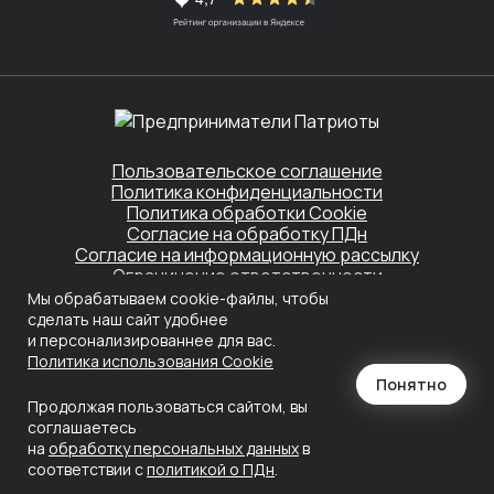
Пользовательское соглашение
Политика конфиденциальности
Политика обработки Cookie
Согласие на обработку ПДн
Согласие на информационную рассылку
Ограничение ответственности
Мы обрабатываем cookie-файлы, чтобы
Этот сайт защищён Yandex SmartCaptcha.
сделать наш сайт удобнее
Применяются
Политика конфиденциальности
и
Условия обслуживания
и персонализированнее для вас.
Политика использования Сookie
Создание сайта
Понятно
Продолжая пользоваться сайтом, вы
соглашаетесь
на
обработку персональных данных
в
соответствии с
политикой о ПДн
.