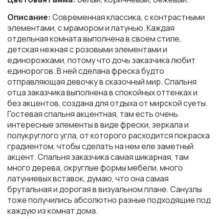
Описание:
Современная классика, с контрастными
элементами, с мрамором и латунью. Каждая
отдельная комната выполнена в своем стиле,
детская нежная с розовыми элементами и
единорожками, потому что дочь заказчика любит
единорогов. В ней сделана фреска будто
отправляющая девочку в сказочный мир. Спальня
отца заказчика выполнена в спокойных оттенках и
без акцентов, создана для отдыха от мирской суеты.
Гостевая спальня акцентная, там есть очень
интересные элементы в виде фрески, зеркала и
полукруглого угла, от которого расходится покраска
градиентом, чтобы сделать на нем еле заметный
акцент. Спальня заказчика самая шикарная, там
много дерева, округлые формы мебели, много
латуниевых вставок, думаю, что она самая
брутальная и дорогая в визуальном плане. Санузлы
тоже получились абсолютно разные подходящие под
каждую из комнат дома.