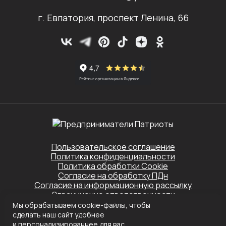
г. Евпатория, проспект Ленина, 66
Пользовательское соглашение
Политика конфиденциальности
Политика обработки Cookie
Согласие на обработку ПДн
Согласие на информационную рассылку
Ограничение ответственности
Мы обрабатываем cookie-файлы, чтобы
Этот сайт защищён Yandex SmartCaptcha.
сделать наш сайт удобнее
Применяются
Политика конфиденциальности
и
Условия обслуживания
и персонализированнее для вас.