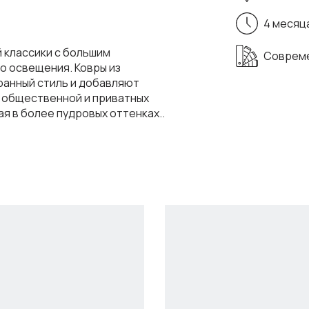
4 месяц
 классики с большим
Совреме
о освещения. Ковры из
ранный стиль и добавляют
е общественной и приватных
я в более пудровых оттенках..