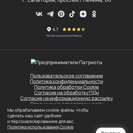
Пользовательское соглашение
Политика конфиденциальности
Политика обработки Cookie
Согласие на обработку ПДн
Согласие на информационную рассылку
Ограничение ответственности
Мы обрабатываем cookie-файлы, чтобы
Этот сайт защищён Yandex SmartCaptcha.
сделать наш сайт удобнее
Применяются
Политика конфиденциальности
и
Условия обслуживания
и персонализированнее для вас.
Политика использования Сookie
Создание сайта